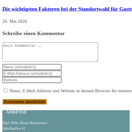
Die wichtigsten Faktoren bei der Standortwahl für Gast
20. Mai 2026
Schreibe einen Kommentar
Kommentar
Gib
deinen
Gib
Namen
deine
Gib
oder
E-
deine
Name, E-Mail-Adresse und Website in diesem Browser für meinen
Benutzernamen
Mail-
Website-
zum
Adresse
URL
Kommentieren
zum
ein
ein
Kommentieren
(optional)
ADRESSE
ein
Dipl.-Kfm. Klaus Backmann
Adolfsallee 41